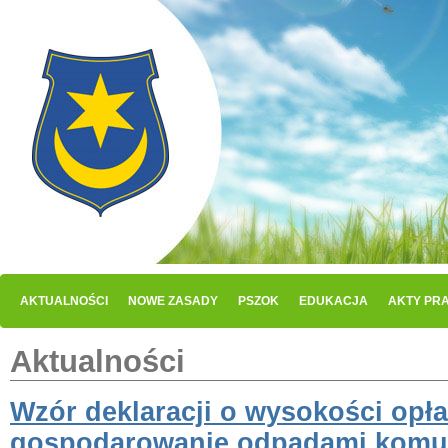
AKTUALNOŚCI
NOWE ZASADY
PSZOK
EDUKACJA
AKTY PR
Aktualności
Wzór deklaracji o wysokości opła
gospodarowanie odpadami komu